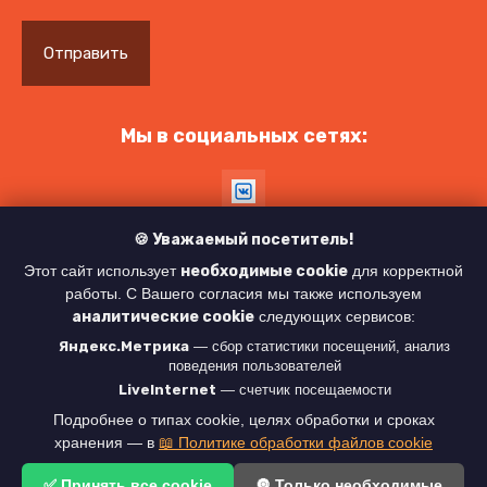
Отправить
Мы в социальных сетях:
🍪 Уважаемый посетитель!
Этот сайт использует
необходимые cookie
для корректной
© 2021 - 2026
Политика конфиденциальности
работы. С Вашего согласия мы также используем
аналитические cookie
следующих сервисов:
Яндекс.Метрика
— сбор статистики посещений, анализ
поведения пользователей
LiveInternet
— счетчик посещаемости
Подробнее о типах cookie, целях обработки и сроках
хранения — в
📖 Политике обработки файлов cookie
new
svarkaspb24.ru —
создание интернет-магазина
, веб-
студия Мегагрупп
✅ Принять все cookie
🔘 Только необходимые